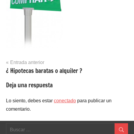
Navegación
Entrada anterior
¿ Hipotecas baratas o alquiler ?
de
entradas
Deja una respuesta
Lo siento, debes estar
conectado
para publicar un
comentario.
Buscar:
Buscar