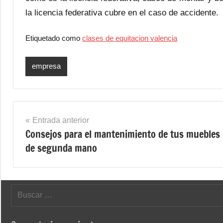
la licencia federativa cubre en el caso de accidente.
Etiquetado como
clases de equitacion valencia
empresa
Navegación
Entrada anterior
Consejos para el mantenimiento de tus muebles
de
de segunda mano
entradas
Buscar: