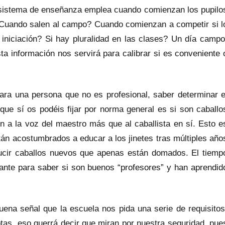
e sistema de enseñanza emplea cuando comienzan los pupilo
? Cuando salen al campo? Cuando comienzan a competir si l
iniciación? Si hay pluralidad en las clases? Un día campo
sta información nos servirá para calibrar si es conveniente 
 para una persona que no es profesional, saber determinar e
 que sí os podéis fijar por norma general es si son caballo
n a la voz del maestro más que al caballista en sí. Esto e
tán acostumbrados a educar a los jinetes tras múltiples año
ucir caballos nuevos que apenas están domados. El tiemp
inante para saber si son buenos “profesores” y han aprendid
uena señal que la escuela nos pida una serie de requisitos
otas, eso querrá decir que miran por nuestra seguridad, pue