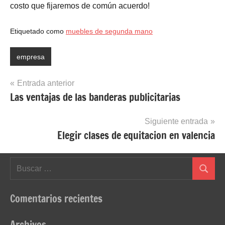
costo que fijaremos de común acuerdo!
Etiquetado como
muebles de segunda mano
empresa
Navegación
Entrada anterior
Las ventajas de las banderas publicitarias
de
entradas
Siguiente entrada
Elegir clases de equitacion en valencia
Buscar:
Buscar
Comentarios recientes
Archivos