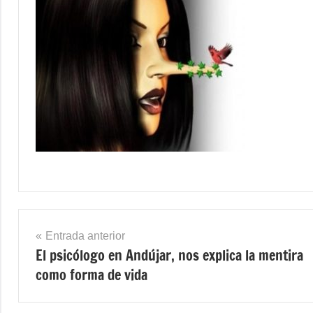
Navegación
Entrada anterior
El psicólogo en Andújar, nos explica la mentira
de
como forma de vida
entradas