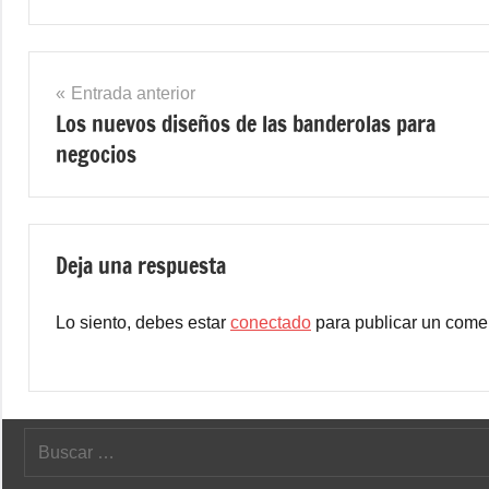
Navegación
Entrada anterior
Los nuevos diseños de las banderolas para
de
negocios
entradas
Deja una respuesta
Lo siento, debes estar
conectado
para publicar un comen
Buscar: