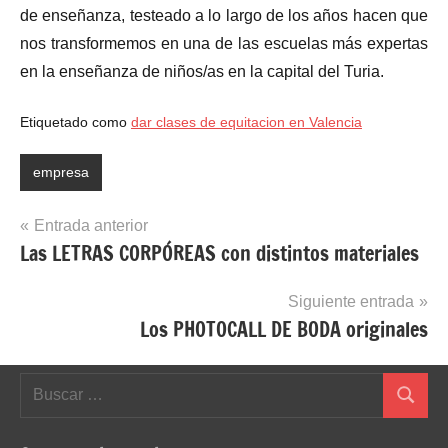
de enseñanza, testeado a lo largo de los años hacen que
nos transformemos en una de las escuelas más expertas
en la enseñanza de niños/as en la capital del Turia.
Etiquetado como
dar clases de equitacion en Valencia
empresa
Navegación
Entrada anterior
Las LETRAS CORPÓREAS con distintos materiales
de
entradas
Siguiente entrada
Los PHOTOCALL DE BODA originales
Buscar:
Buscar