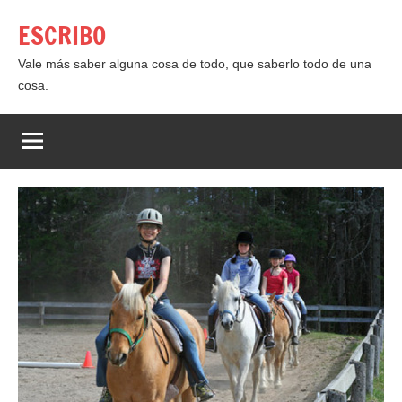
Saltar
ESCRIBO
al
contenido
Vale más saber alguna cosa de todo, que saberlo todo de una
cosa.