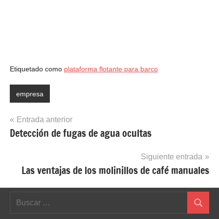
Etiquetado como
plataforma flotante para barco
empresa
Navegación
Entrada anterior
Detección de fugas de agua ocultas
de
entradas
Siguiente entrada
Las ventajas de los molinillos de café manuales
Buscar:
Buscar