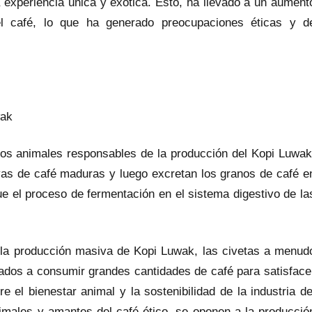
 experiencia única y exótica. Esto, ha llevado a un aument
el café, lo que ha generado preocupaciones éticas y d
wak
os animales responsables de la producción del Kopi Luwak
as de café maduras y luego excretan los granos de café e
e el proceso de fermentación en el sistema digestivo de la
 la producción masiva de Kopi Luwak, las civetas a menud
gados a consumir grandes cantidades de café para satisface
 el bienestar animal y la sostenibilidad de la industria de
imales y amantes del café ético, se oponen a la producció