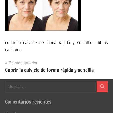
cubrir la calvicie de forma rápida y sencilla – fibras
capilares
Navegación
Entrada anterior
Cubrir la calvicie de forma rápida y sencilla
de
entradas
Buscar:
Buscar
Comentarios recientes