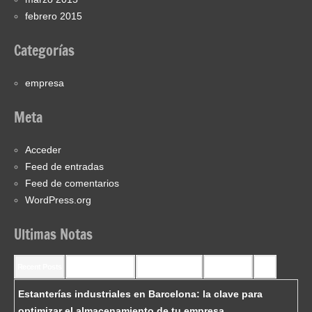
febrero 2015
Categorías
empresa
Meta
Acceder
Feed de entradas
Feed de comentarios
WordPress.org
Ultimas Notas
Recent Posts
Recent Comments
Most Commented
Most Viewed
Tags
Estanterías industriales en Barcelona: la clave para
optimizar el almacenamiento de tu empresa