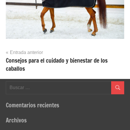
Navegación
Entrada anterior
Consejos para el cuidado y bienestar de los
de
caballos
entradas
Buscar:
Buscar
Comentarios recientes
Archivos