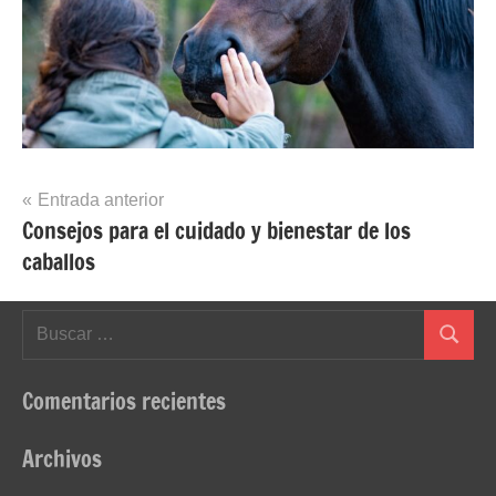
Navegación
Entrada anterior
Consejos para el cuidado y bienestar de los
de
caballos
entradas
Buscar:
Buscar
Comentarios recientes
Archivos