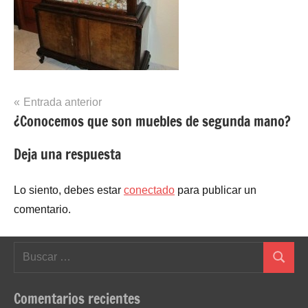
Navegación
Entrada anterior
¿Conocemos que son muebles de segunda mano?
de
entradas
Deja una respuesta
Lo siento, debes estar
conectado
para publicar un
comentario.
Buscar:
Buscar
Comentarios recientes