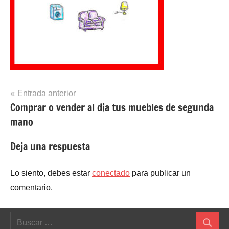
Navegación
Entrada anterior
Comprar o vender al dia tus muebles de segunda
de
mano
entradas
Deja una respuesta
Lo siento, debes estar
conectado
para publicar un
comentario.
Buscar:
Buscar