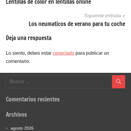
Lentillas de color en lentillas online
de
entradas
Siguiente entrada
Los neumaticos de verano para tu coche
Deja una respuesta
Lo siento, debes estar
conectado
para publicar un
comentario.
Buscar:
Buscar
Comentarios recientes
Archivos
agosto 2026