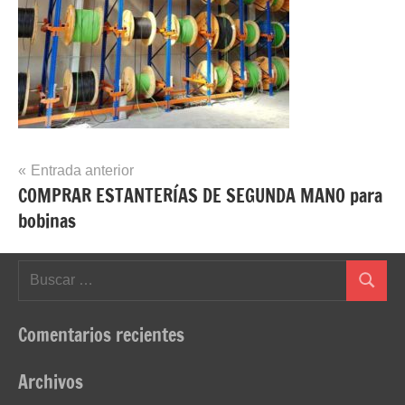
Navegación
Entrada anterior
COMPRAR ESTANTERÍAS DE SEGUNDA MANO para
de
bobinas
entradas
Buscar:
Buscar
Comentarios recientes
Archivos