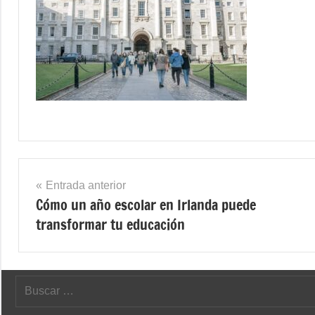
Navegación
Entrada anterior
Cómo un año escolar en Irlanda puede
de
transformar tu educación
entradas
Buscar: