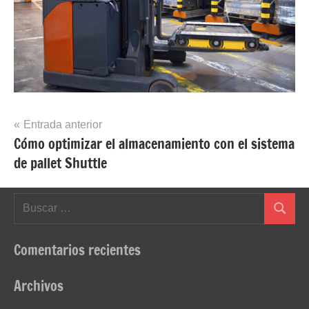
Navegación
Entrada anterior
Cómo optimizar el almacenamiento con el sistema
de
de pallet Shuttle
entradas
Buscar:
Buscar
Comentarios recientes
Archivos