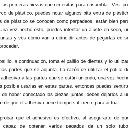
de las primeras piezas que necesitas para ensamblar. Ves po
co de plástico, puedes notar algunos bits extra de plástic
as de plástico se conocen como parpadeos, están bien par
Una vez hecho esto, puedes intentar un ajuste en seco, u
untas y ves cómo van a coincidir antes de pegarlas en s
 proceder.
llo, a continuación, toma el palillo de dientes y lo utiliza
s partes que se adjunta. La razón de utilizar el palillo d
o adhesivo a las partes que se están uniendo, una vez hech
es posible usarlas en estas partes, entonces puedes sentirt
s de haber conectado las piezas juntas, debes dejarlos a u
e de que el adhesivo tiene tiempo suficiente para actuar.
robar que el adhesivo es efectivo, al asegurarte de qu
capaz de obtener varios pegados de un solo tubo