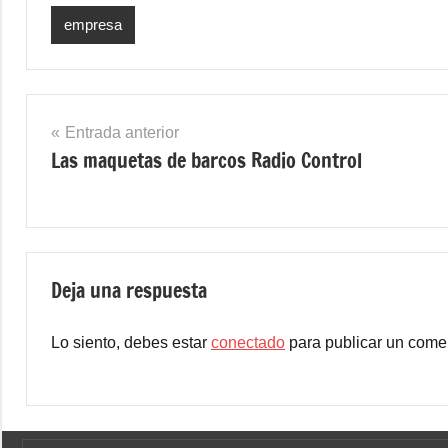
empresa
Navegación
Entrada anterior
Las maquetas de barcos Radio Control
de
entradas
Deja una respuesta
Lo siento, debes estar
conectado
para publicar un comen