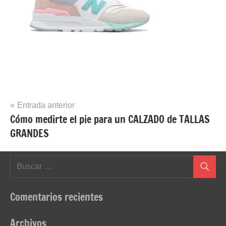
Navegación
Entrada anterior
Cómo medirte el pie para un CALZADO de TALLAS
de
GRANDES
entradas
Buscar:
Buscar
Comentarios recientes
Archivos