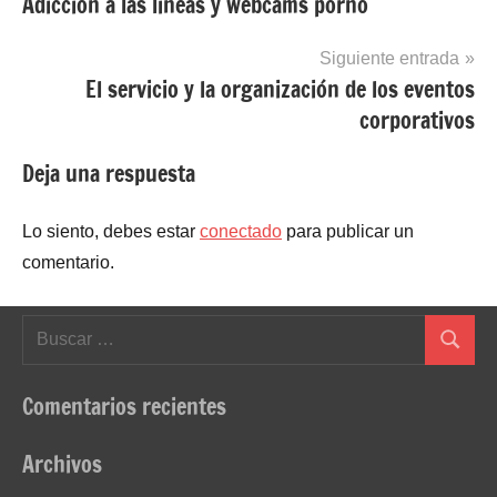
Adiccion a las lineas y webcams porno
de
entradas
Siguiente entrada
El servicio y la organización de los eventos
corporativos
Deja una respuesta
Lo siento, debes estar
conectado
para publicar un
comentario.
Buscar:
Buscar
Comentarios recientes
Archivos