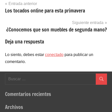
Navegación
Entrada anterior
Los tocados online para esta primavera
de
entradas
Siguiente entrada
¿Conocemos que son muebles de segunda mano?
Deja una respuesta
Lo siento, debes estar
conectado
para publicar un
comentario.
Buscar:
Buscar
Comentarios recientes
Archivos