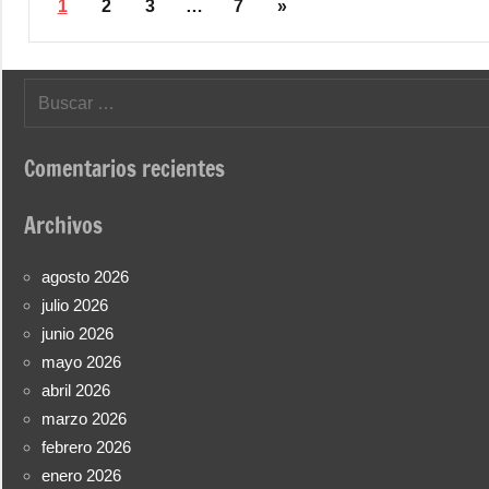
Paginación
Siguientes
1
2
3
…
7
»
de
entradas
entradas
Buscar:
Comentarios recientes
Archivos
agosto 2026
julio 2026
junio 2026
mayo 2026
abril 2026
marzo 2026
febrero 2026
enero 2026