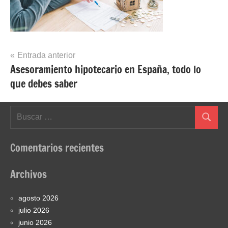
Navegación
Entrada anterior
Asesoramiento hipotecario en España, todo lo
de
que debes saber
entradas
Buscar:
Buscar
Comentarios recientes
Archivos
agosto 2026
julio 2026
junio 2026