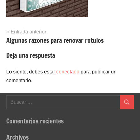
Navegación
Entrada anterior
Algunas razones para renovar rotulos
de
entradas
Deja una respuesta
Lo siento, debes estar
conectado
para publicar un
comentario.
Buscar:
Buscar
Comentarios recientes
Archivos