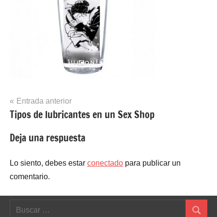
Navegación
Entrada anterior
Tipos de lubricantes en un Sex Shop
de
entradas
Deja una respuesta
Lo siento, debes estar
conectado
para publicar un
comentario.
Buscar:
Buscar