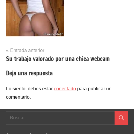
Navegación
Entrada anterior
Su trabajo valorado por una chica webcam
de
entradas
Deja una respuesta
Lo siento, debes estar
conectado
para publicar un
comentario.
Buscar:
Buscar