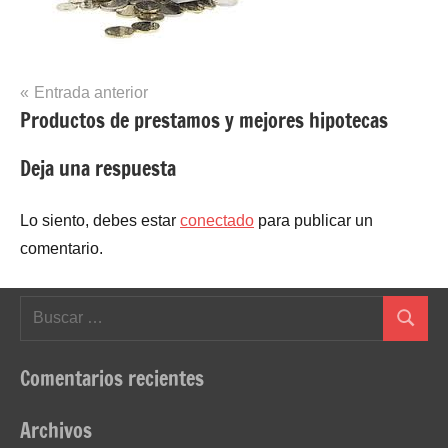
Navegación
Entrada anterior
Productos de prestamos y mejores hipotecas
de
entradas
Deja una respuesta
Lo siento, debes estar
conectado
para publicar un
comentario.
Buscar:
Buscar
Comentarios recientes
Archivos