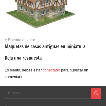
Navegación
Entrada anterior
Maquetas de casas antiguas en miniatura
de
entradas
Deja una respuesta
Lo siento, debes estar
conectado
para publicar un
comentario.
Buscar:
Buscar