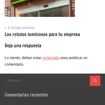
Navegación
Entrada anterior
Los rotulos luminosos para tu empresa
de
entradas
Deja una respuesta
Lo siento, debes estar
conectado
para publicar un
comentario.
Buscar:
Buscar
Comentarios recientes