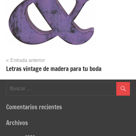
Navegación
Entrada anterior
Letras vintage de madera para tu boda
de
entradas
Buscar:
Buscar
Comentarios recientes
Archivos