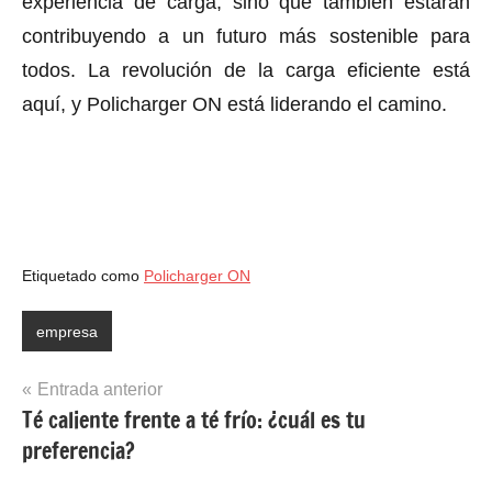
experiencia de carga, sino que también estarán
contribuyendo a un futuro más sostenible para
todos. La revolución de la carga eficiente está
aquí, y Policharger ON está liderando el camino.
Etiquetado como
Policharger ON
empresa
Navegación
Entrada anterior
Té caliente frente a té frío: ¿cuál es tu
de
preferencia?
entradas