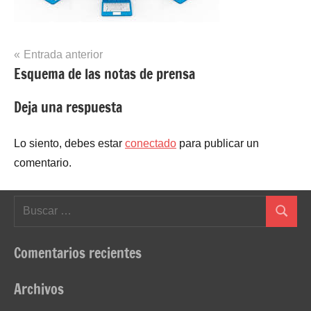
Navegación
Entrada anterior
Esquema de las notas de prensa
de
entradas
Deja una respuesta
Lo siento, debes estar
conectado
para publicar un
comentario.
Buscar:
Buscar
Comentarios recientes
Archivos