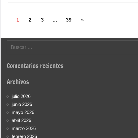
Paginación
Siguientes
1
2
3
…
39
»
de
entradas
entradas
Buscar:
Comentarios recientes
Archivos
julio 2026
junio 2026
mayo 2026
abril 2026
marzo 2026
febrero 2026