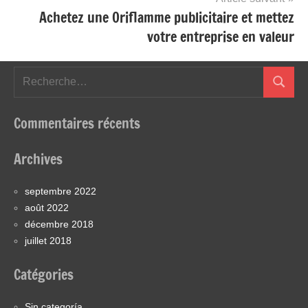
Achetez une Oriflamme publicitaire et mettez
de
votre entreprise en valeur
l’article
Recherche
Recher
pour
:
Commentaires récents
Archives
septembre 2022
août 2022
décembre 2018
juillet 2018
Catégories
Sin categoría